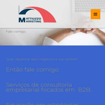
Ir
Men
para
o
princ
conteúdo
Fale comigo.
Quer alavancar seus negócios e sua carreira?
Então fale comigo.
Serviços de consultoria
empresarial focados em B2B.
Educação em estratégias